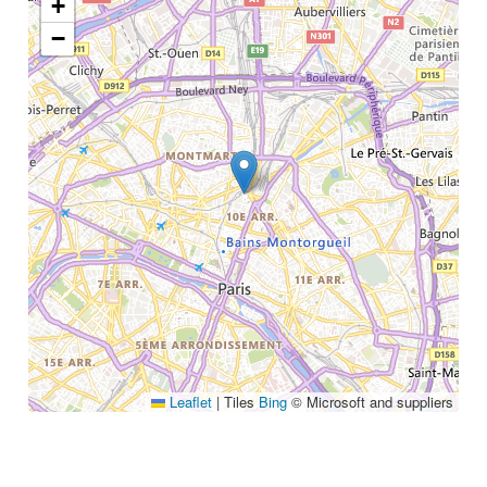
+
Annuaire
Glossaire
−
À propos
Contact
Rechercher
Leaflet
|
Tiles
Bing
© Microsoft and suppliers