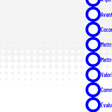
Avant
Cocon
Mettr
Mettr
Valor
Comm
Évalu