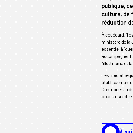
AUTEUR OU AUTRICE
publique, ce
culture, de 
INTERVENANT·E
réduction de
À cet égard, il 
ministère de la J
essentiel à jou
accompagnent au
l’illettrisme et l
Les médiathèque
établissements r
Contribuer au d
pour l’ensemble
À qui