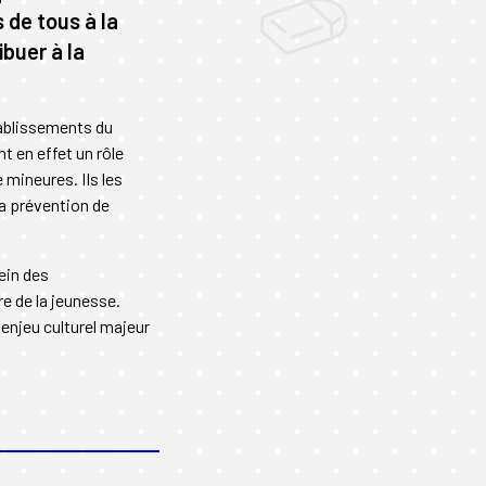
 de tous à la
ibuer à la
établissements du
nt en effet un rôle
mineures. Ils les
la prévention de
ein des
re de la jeunesse.
enjeu culturel majeur