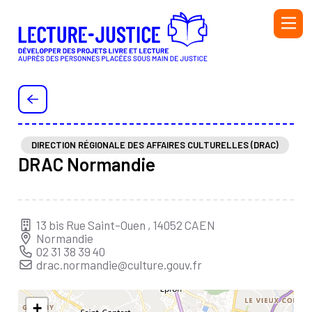
Aller au contenu principal
PERSONNEL DE L'ADMINISTRATION PÉNITENTIAIRE ET
DE L'ÉDUCATION NATIONALE
PERSONNEL DE LA PROTECTION JUDICIAIRE DE LA
JEUNESSE (PJJ), DU SECTEUR ASSOCIATIF HABILITÉ
DIRECTION RÉGIONALE DES AFFAIRES CULTURELLES (DRAC)
(SAH) ET DE L'ÉDUCATION NATIONALE
DRAC Normandie
BIBLIOTHÉCAIRE
BÉNÉVOLE OU SALARIÉ·E D’UNE ASSOCIATION
13 bis Rue Saint-Ouen , 14052 CAEN
AUTEUR OU AUTRICE
Normandie
INTERVENANT·E
02 31 38 39 40
drac.normandie@culture.gouv.fr
Initiatives
Ressources
+