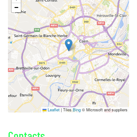
Annuaire
Glossaire
−
À propos
Contact
Rechercher
Leaflet
|
Tiles
Bing
© Microsoft and suppliers
Contacts