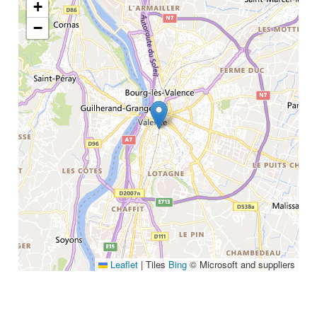
+
Annuaire
Glossaire
−
À propos
Contact
Rechercher
Leaflet
|
Tiles
Bing
© Microsoft and suppliers