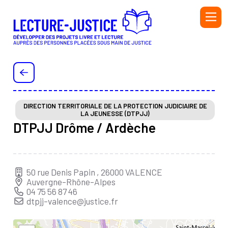
Aller au contenu principal
PERSONNEL DE L'ADMINISTRATION PÉNITENTIAIRE ET
DE L'ÉDUCATION NATIONALE
PERSONNEL DE LA PROTECTION JUDICIAIRE DE LA
JEUNESSE (PJJ), DU SECTEUR ASSOCIATIF HABILITÉ
DIRECTION TERRITORIALE DE LA PROTECTION JUDICIAIRE DE
LA JEUNESSE (DTPJJ)
(SAH) ET DE L'ÉDUCATION NATIONALE
DTPJJ Drôme / Ardèche
BIBLIOTHÉCAIRE
BÉNÉVOLE OU SALARIÉ·E D’UNE ASSOCIATION
AUTEUR OU AUTRICE
50 rue Denis Papin , 26000 VALENCE
Auvergne-Rhône-Alpes
INTERVENANT·E
04 75 56 87 46
dtpjj-valence@justice.fr
Initiatives
Ressources