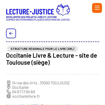
Aller au contenu principal
PERSONNEL DE L'ADMINISTRATION PÉNITENTIAIRE ET
DE L'ÉDUCATION NATIONALE
PERSONNEL DE LA PROTECTION JUDICIAIRE DE LA
JEUNESSE (PJJ), DU SECTEUR ASSOCIATIF HABILITÉ
STRUCTURE RÉGIONALE POUR LE LIVRE (SRL)
Occitanie Livre & Lecture - site de
(SAH) ET DE L'ÉDUCATION NATIONALE
Toulouse (siège)
BIBLIOTHÉCAIRE
BÉNÉVOLE OU SALARIÉ·E D’UNE ASSOCIATION
AUTEUR OU AUTRICE
14 rue des Arts , 31000 TOULOUSE
INTERVENANT·E
Occitanie
04 67 17 94 69
occitanielivre.fr
Initiatives
Ressources