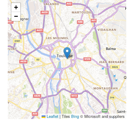
Annuaire
Glossaire
+
−
À propos
Contact
Rechercher
Leaflet
|
Tiles
Bing
© Microsoft and suppliers