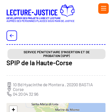
Aller au contenu principal
PERSONNEL DE L'ADMINISTRATION PÉNITENTIAIRE ET
DE L'ÉDUCATION NATIONALE
PERSONNEL DE LA PROTECTION JUDICIAIRE DE LA
JEUNESSE (PJJ), DU SECTEUR ASSOCIATIF HABILITÉ
SERVICE PÉNITENTIAIRE D'INSERTION ET DE
PROBATION (SPIP)
(SAH) ET DE L'ÉDUCATION NATIONALE
SPIP de la Haute-Corse
BIBLIOTHÉCAIRE
BÉNÉVOLE OU SALARIÉ·E D’UNE ASSOCIATION
AUTEUR OU AUTRICE
10 Bd Hyacinthe de Montera , 20200 BASTIA
Corse
INTERVENANT·E
04 20 04 32 96
Initiatives
Ressources
+