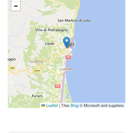
−
Annuaire
Glossaire
À propos
Contact
Rechercher
Leaflet
|
Tiles
Bing
© Microsoft and suppliers