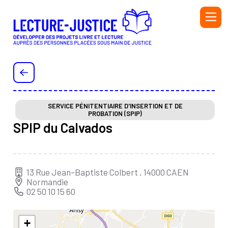
Aller au contenu principal
PERSONNEL DE L'ADMINISTRATION PÉNITENTIAIRE ET
DE L'ÉDUCATION NATIONALE
PERSONNEL DE LA PROTECTION JUDICIAIRE DE LA
JEUNESSE (PJJ), DU SECTEUR ASSOCIATIF HABILITÉ
SERVICE PÉNITENTIAIRE D'INSERTION ET DE
PROBATION (SPIP)
(SAH) ET DE L'ÉDUCATION NATIONALE
SPIP du Calvados
BIBLIOTHÉCAIRE
BÉNÉVOLE OU SALARIÉ·E D’UNE ASSOCIATION
AUTEUR OU AUTRICE
13 Rue Jean-Baptiste Colbert , 14000 CAEN
Normandie
INTERVENANT·E
02 50 10 15 60
Initiatives
Ressources
+