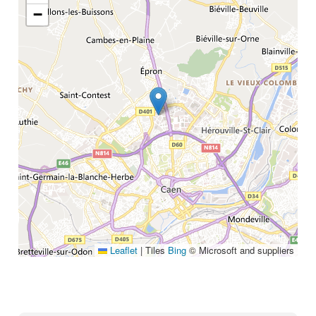
−
Annuaire
Glossaire
À propos
Contact
Rechercher
Leaflet
|
Tiles
Bing
© Microsoft and suppliers