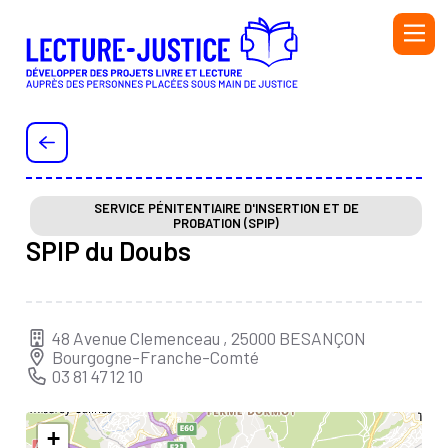
Aller au contenu principal
PERSONNEL DE L'ADMINISTRATION PÉNITENTIAIRE ET
DE L'ÉDUCATION NATIONALE
PERSONNEL DE LA PROTECTION JUDICIAIRE DE LA
JEUNESSE (PJJ), DU SECTEUR ASSOCIATIF HABILITÉ
SERVICE PÉNITENTIAIRE D'INSERTION ET DE
PROBATION (SPIP)
(SAH) ET DE L'ÉDUCATION NATIONALE
SPIP du Doubs
BIBLIOTHÉCAIRE
BÉNÉVOLE OU SALARIÉ·E D’UNE ASSOCIATION
AUTEUR OU AUTRICE
48 Avenue Clemenceau , 25000 BESANÇON
Bourgogne-Franche-Comté
INTERVENANT·E
03 81 47 12 10
Initiatives
Ressources
+