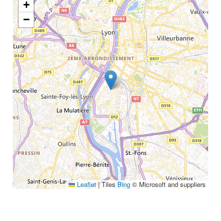
+
Annuaire
Glossaire
−
À propos
Contact
Rechercher
Leaflet
|
Tiles
Bing
© Microsoft and suppliers