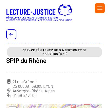
Aller au contenu principal
PERSONNEL DE L'ADMINISTRATION PÉNITENTIAIRE ET
DE L'ÉDUCATION NATIONALE
PERSONNEL DE LA PROTECTION JUDICIAIRE DE LA
JEUNESSE (PJJ), DU SECTEUR ASSOCIATIF HABILITÉ
SERVICE PÉNITENTIAIRE D'INSERTION ET DE
PROBATION (SPIP)
(SAH) ET DE L'ÉDUCATION NATIONALE
SPIP du Rhône
BIBLIOTHÉCAIRE
BÉNÉVOLE OU SALARIÉ·E D’UNE ASSOCIATION
AUTEUR OU AUTRICE
21 rue Crépet
CS 60508 , 69365 LYON
INTERVENANT·E
Auvergne-Rhône-Alpes
04 69 67 76 00
Initiatives
Ressources