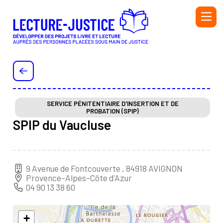
Aller au contenu principal
PERSONNEL DE L'ADMINISTRATION PÉNITENTIAIRE ET
DE L'ÉDUCATION NATIONALE
PERSONNEL DE LA PROTECTION JUDICIAIRE DE LA
JEUNESSE (PJJ), DU SECTEUR ASSOCIATIF HABILITÉ
SERVICE PÉNITENTIAIRE D'INSERTION ET DE
PROBATION (SPIP)
(SAH) ET DE L'ÉDUCATION NATIONALE
SPIP du Vaucluse
BIBLIOTHÉCAIRE
BÉNÉVOLE OU SALARIÉ·E D’UNE ASSOCIATION
AUTEUR OU AUTRICE
9 Avenue de Fontcouverte , 84918 AVIGNON
Provence-Alpes-Côte d'Azur
INTERVENANT·E
04 90 13 38 60
Initiatives
Ressources
+