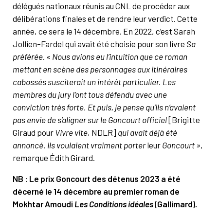
délégués nationaux réunis au CNL de procéder aux
délibérations finales et de rendre leur verdict. Cette
année, ce sera le 14 décembre. En 2022, c’est Sarah
Jollien-Fardel qui avait été choisie pour son livre
Sa
préférée
.
« Nous avions eu l’intuition que ce roman
mettant en scène des personnages aux itinéraires
cabossés susciterait un intérêt particulier. Les
membres du jury l’ont tous défendu avec une
conviction très forte. Et puis, je pense qu’ils n’avaient
pas envie de s’aligner sur le Goncourt officiel
[Brigitte
Giraud pour
Vivre vite
, NDLR]
qui avait déjà été
annoncé. Ils voulaient vraiment porter
leur
Goncourt »
,
remarque Édith Girard.
NB : Le prix Goncourt des détenus 2023 a été
décerné le 14 décembre au premier roman de
Mokhtar Amoudi
Les Conditions idéales
(Gallimard)
.