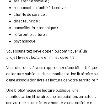
assistant·e social·e ;
Annuaire
Glossaire
responsable d’unité éducative ;
À propos
Contact
chef·fe de service ;
directeur·rice ;
Rechercher
conseiller·ère technique ;
référent·e culture ;
psychologue.
Vous souhaitez développer (ou contribuer à) un
projet livre et lecture en milieu ouvert ?
Vous cherchez à vous rapprocher d’une bibliothèque
de lecture publique, d'une manifestation littéraire ou
d'une association livre et lecture de votre territoire ?
Une bibliothèque de lecture publique, une
manifestation littéraire, une association, un auteur,
une autrice ou un·e intervenant·e vous a sollicité·e