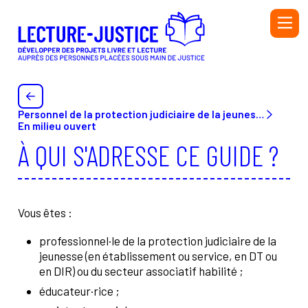
Aller au contenu principal
PERSONNEL DE L'ADMINISTRATION PÉNITENTIAIRE ET
DE L'ÉDUCATION NATIONALE
Personnel de la protection judiciaire de la jeunesse (PJJ) ou du secteur associatif habilité (SAH) et de l’Éducation nationale
PERSONNEL DE LA PROTECTION JUDICIAIRE DE LA
En milieu ouvert
JEUNESSE (PJJ), DU SECTEUR ASSOCIATIF HABILITÉ
À QUI S'ADRESSE CE GUIDE ?
(SAH) ET DE L'ÉDUCATION NATIONALE
BIBLIOTHÉCAIRE
BÉNÉVOLE OU SALARIÉ·E D’UNE ASSOCIATION
Vous êtes :
AUTEUR OU AUTRICE
INTERVENANT·E
professionnel·le de la protection judiciaire de la
jeunesse (en établissement ou service, en DT ou
en DIR) ou du secteur associatif habilité ;
Initiatives
Ressources
éducateur·rice ;