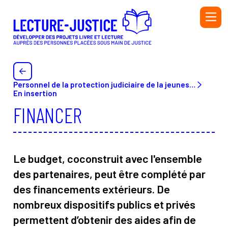
Aller au contenu principal
PERSONNEL DE L'ADMINISTRATION PÉNITENTIAIRE ET
DE L'ÉDUCATION NATIONALE
PERSONNEL DE LA PROTECTION JUDICIAIRE DE LA
JEUNESSE (PJJ), DU SECTEUR ASSOCIATIF HABILITÉ
Personnel de la protection judiciaire de la jeunesse (PJJ) ou du secteur associatif habilité (SAH) et de l’Éducation nationale
En insertion
(SAH) ET DE L'ÉDUCATION NATIONALE
FINANCER
BIBLIOTHÉCAIRE
BÉNÉVOLE OU SALARIÉ·E D’UNE ASSOCIATION
AUTEUR OU AUTRICE
Le budget, coconstruit avec l'ensemble
INTERVENANT·E
des partenaires, peut être complété par
des financements extérieurs. De
Initiatives
Ressources
nombreux dispositifs publics et privés
Annuaire
Glossaire
permettent d’obtenir des aides afin de