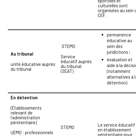
sportives et
culturelles sont
organisées au sein 
CEF.
permanence
éducative au
STEMO
sein des
juridictions ;
Au tribunal
Service
évaluation et
éducatif auprès
unité éducative auprès
aide à la décis
du tribunal
du tribunal
(notamment
(SEAT)
alternatives à 
détention)
En détention
(Établissements
relevant de
l’administration
pénitentiaire)
Le service éducatif
STEMO
en établissement
UEMO : professionnels
pénitentiaire pour