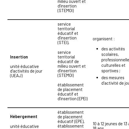
milieu ouvert et
d’insertion
(STEMOI)
service
territorial
éducatif et
d’insertion
organisent :
(STEI),
des activités
service
scolaires,
Insertion
territorial
professionnelle
éducatif de
culturelles et
milieu ouvert et
unité éducative
d’insertion
sportives ;
d'activités de jour
(STEMOI)
(UEAJ)
des mesures
d'activité de jo
établissement
de placement
éducatif et
d’insertion (EPEI)
établissement
Hébergement
de placement
éducatif (EPE),
10 à 12 jeunes de 13 
établissement
unité éducative
18 ans.