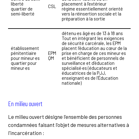
liberté
placement à l’extérieur
CSL
quartier de
régime essentiellement orienté
semi-liberté
vers la réinsertion sociale et la
préparation à la sortie
détenu·es âgé·es de 13 à 18 ans
Tout en intégrant les exigences
de sécurité carcérale, les EPM
établissement
placent l’éducation au cœur de la
pénitentiaire
EPM
prise en charge de ces mineur·es
pour mineur·es
QM
et bénéficient de personnels de
quartier pour
surveillance et d’éducation
mineur·es
spécialisé·es (éducateurs et
éducatrices de la PJJ,
enseignant·es de l’Éducation
nationale)
En milieu ouvert
Le milieu ouvert désigne l'ensemble des personnes
condamnées faisant l'objet de mesures alternatives à
l'incarcération :