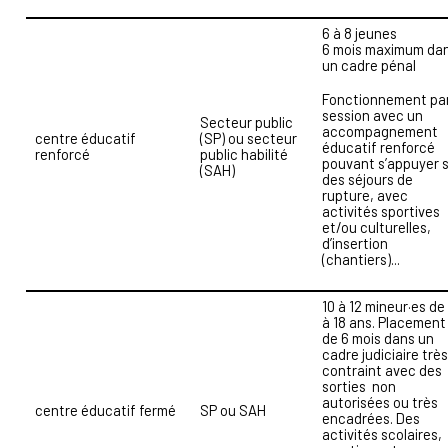
6 à 8 jeunes
6 mois maximum da
un cadre pénal
Fonctionnement pa
session avec un
Secteur public
accompagnement
centre éducatif
(SP) ou secteur
éducatif renforcé
renforcé
public habilité
pouvant s’appuyer 
(SAH)
des séjours de
rupture, avec
activités sportives
et/ou culturelles,
d’insertion
(chantiers)...
10 à 12 mineur·es de
à 18 ans. Placement
de 6 mois dans un
cadre judiciaire très
contraint avec des
sorties non
autorisées ou très
centre éducatif fermé
SP ou SAH
encadrées. Des
activités scolaires,