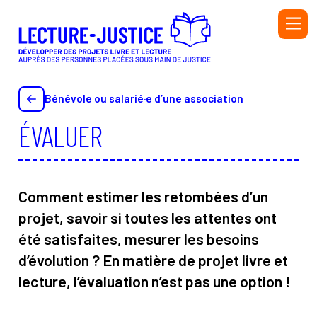
Aller au contenu principal
PERSONNEL DE L'ADMINISTRATION PÉNITENTIAIRE ET
DE L'ÉDUCATION NATIONALE
Bénévole ou salarié·e d’une association
PERSONNEL DE LA PROTECTION JUDICIAIRE DE LA
ÉVALUER
JEUNESSE (PJJ), DU SECTEUR ASSOCIATIF HABILITÉ
(SAH) ET DE L'ÉDUCATION NATIONALE
BIBLIOTHÉCAIRE
BÉNÉVOLE OU SALARIÉ·E D’UNE ASSOCIATION
Comment estimer les retombées d’un
AUTEUR OU AUTRICE
projet, savoir si toutes les attentes ont
INTERVENANT·E
été satisfaites, mesurer les besoins
d’évolution ? En matière de projet livre et
lecture, l’évaluation n’est pas une option !
Initiatives
Ressources
Annuaire
Glossaire