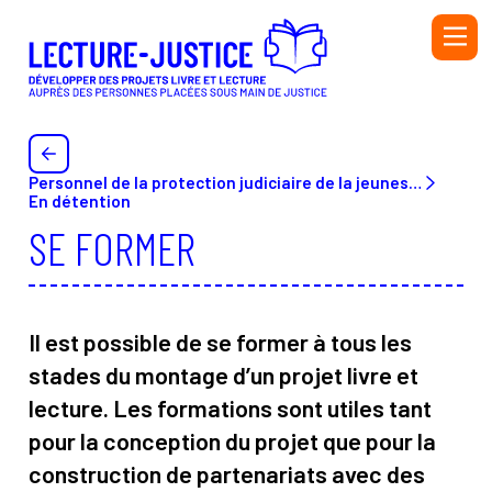
Aller au contenu principal
PERSONNEL DE L'ADMINISTRATION PÉNITENTIAIRE ET
DE L'ÉDUCATION NATIONALE
PERSONNEL DE LA PROTECTION JUDICIAIRE DE LA
Personnel de la protection judiciaire de la jeunesse (PJJ) ou du secteur associatif habilité (SAH) et de l’Éducation nationale
JEUNESSE (PJJ), DU SECTEUR ASSOCIATIF HABILITÉ
En détention
(SAH) ET DE L'ÉDUCATION NATIONALE
SE FORMER
BIBLIOTHÉCAIRE
BÉNÉVOLE OU SALARIÉ·E D’UNE ASSOCIATION
AUTEUR OU AUTRICE
Il est possible de se former à tous les
INTERVENANT·E
stades du montage d’un projet livre et
lecture. Les formations sont utiles tant
Initiatives
Ressources
pour la conception du projet que pour la
construction de partenariats avec des
Annuaire
Glossaire