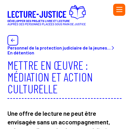
Aller au contenu principal
PERSONNEL DE L'ADMINISTRATION PÉNITENTIAIRE ET
DE L'ÉDUCATION NATIONALE
PERSONNEL DE LA PROTECTION JUDICIAIRE DE LA
JEUNESSE (PJJ), DU SECTEUR ASSOCIATIF HABILITÉ
Personnel de la protection judiciaire de la jeunesse (PJJ) ou du secteur associatif habilité (SAH) et de l’Éducation nationale
(SAH) ET DE L'ÉDUCATION NATIONALE
En détention
BIBLIOTHÉCAIRE
METTRE EN ŒUVRE :
BÉNÉVOLE OU SALARIÉ·E D’UNE ASSOCIATION
MÉDIATION ET ACTION
AUTEUR OU AUTRICE
CULTURELLE
INTERVENANT·E
Initiatives
Ressources
Une offre de lecture ne peut être
Annuaire
Glossaire
envisagée sans un accompagnement,