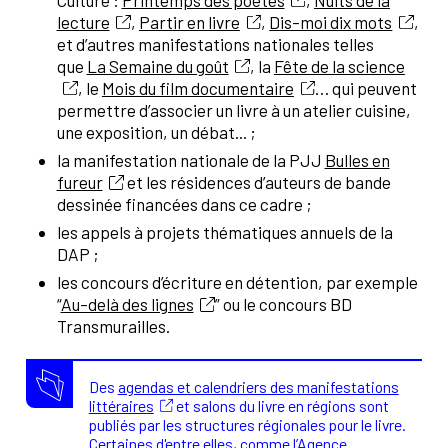
Culture :
Printemps des poètes
,
Nuits de la
lecture
,
Partir en livre
,
Dis-moi dix mots
,
et d’autres manifestations nationales telles
que
La Semaine du goût
, la
Fête de la science
, le
Mois du film documentaire
… qui peuvent
permettre d’associer un livre à un atelier cuisine,
une exposition, un débat... ;
la manifestation nationale de la PJJ
Bulles en
fureur
et les résidences d’auteurs de bande
dessinée financées dans ce cadre ;
les appels à projets thématiques annuels de la
DAP ;
les concours d’écriture en détention, par exemple
“
Au-delà des lignes
” ou le concours BD
Transmurailles.
Des
agendas et calendriers des manifestations
littéraires
et salons du livre en régions sont
publiés par les structures régionales pour le livre.
Certaines d'entre elles, comme l’Agence