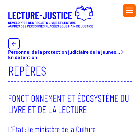
Aller au contenu principal
PERSONNEL DE L'ADMINISTRATION PÉNITENTIAIRE ET
DE L'ÉDUCATION NATIONALE
PERSONNEL DE LA PROTECTION JUDICIAIRE DE LA
JEUNESSE (PJJ), DU SECTEUR ASSOCIATIF HABILITÉ
Personnel de la protection judiciaire de la jeunesse (PJJ) ou du secteur associatif habilité (SAH) et de l’Éducation nationale
(SAH) ET DE L'ÉDUCATION NATIONALE
En détention
BIBLIOTHÉCAIRE
REPÈRES
BÉNÉVOLE OU SALARIÉ·E D’UNE ASSOCIATION
AUTEUR OU AUTRICE
INTERVENANT·E
FONCTIONNEMENT ET ÉCOSYSTÈME DU
LIVRE ET DE LA LECTURE
Initiatives
Ressources
L'État : le ministère de la Culture
Annuaire
Glossaire