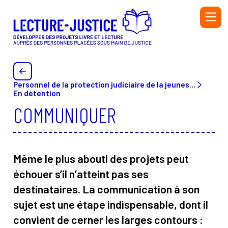
Aller au contenu principal
PERSONNEL DE L'ADMINISTRATION PÉNITENTIAIRE ET
DE L'ÉDUCATION NATIONALE
PERSONNEL DE LA PROTECTION JUDICIAIRE DE LA
Personnel de la protection judiciaire de la jeunesse (PJJ) ou du secteur associatif habilité (SAH) et de l’Éducation nationale
JEUNESSE (PJJ), DU SECTEUR ASSOCIATIF HABILITÉ
En détention
(SAH) ET DE L'ÉDUCATION NATIONALE
COMMUNIQUER
BIBLIOTHÉCAIRE
BÉNÉVOLE OU SALARIÉ·E D’UNE ASSOCIATION
AUTEUR OU AUTRICE
Même le plus abouti des projets peut
INTERVENANT·E
échouer s’il n’atteint pas ses
destinataires. La communication à son
Initiatives
Ressources
sujet est une étape indispensable, dont il
convient de cerner les larges contours :
Annuaire
Glossaire